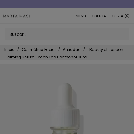
Envío a domicilio península 5€ (o GRATIS > 49€)
(0)
MENÚ
CUENTA
CESTA
Inicio
Cosmética Facial
Antiedad
Beauty of Joseon
Calming Serum Green Tea Panthenol 30ml