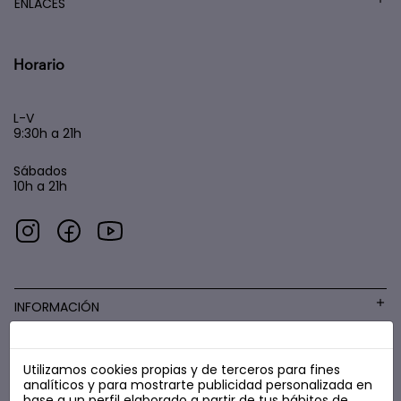
ENLACES
Horario
L-V
9:30h a 21h
Sábados
10h a 21h
INFORMACIÓN
Utilizamos cookies propias y de terceros para fines
COSMÉTICA LOW COST
analíticos y para mostrarte publicidad personalizada en
base a un perfil elaborado a partir de tus hábitos de