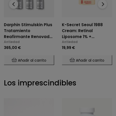
‹
›
Darphin Stimulskin Plus
K-Secret Seoul 1988
Tratamiento
Cream: Retinal
Reafirmante Renovador
Liposome 1% +
Antiedad
Antiedad
6x50 Ml
Fermented Rice 50ml
365,00 €
19,99 €
Añadir al carrito
Añadir al carrito
Los imprescindibles