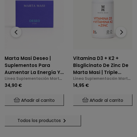
‹
›
Marta Masi Deseo |
Vitamina D3 + K2 +
Suplementos Para
Bisglicinato De Zinc De
Aumentar La Energía Y
Marta Masi | Triple
Línea Suplementación Marta
Línea Suplementación Marta
La Libido En La
Acción: Huesos,
Masi
Masi
34,90 €
14,95 €
Menopausia
Inmunidad Y Bienestar
Mental (60 Cápsulas)
Añadir al carrito
Añadir al carrito

Todos los productos