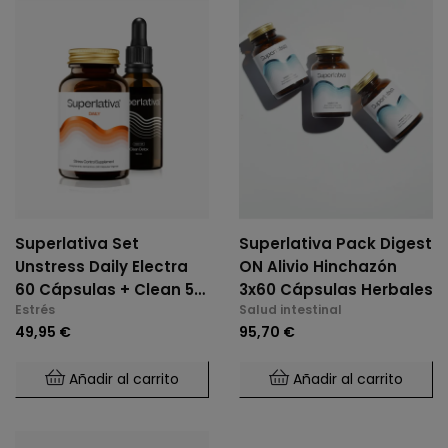
Superlativa Set
Superlativa Pack Digest
Unstress Daily Electra
ON Alivio Hinchazón
60 Cápsulas + Clean 50
3x60 Cápsulas Herbales
Estrés
Salud intestinal
Ml
49,95 €
95,70 €
Añadir al carrito
Añadir al carrito