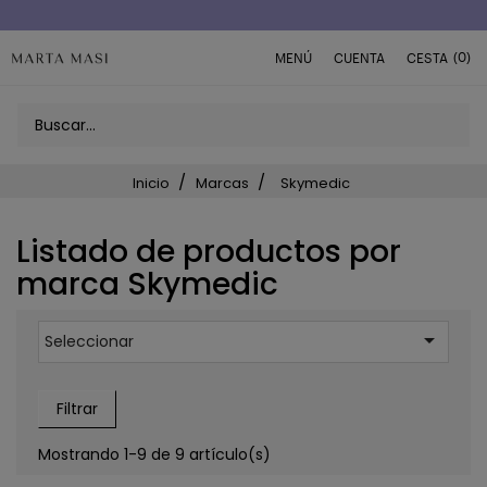
Envío a domicilio península 5€ (o GRATIS > 49€)
(0)
MENÚ
CUENTA
CESTA
Inicio
Marcas
Skymedic
Listado de productos por
marca Skymedic

Seleccionar
Filtrar
Mostrando 1-9 de 9 artículo(s)