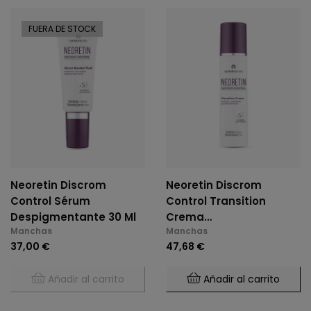
FUERA DE STOCK
Neoretin Discrom
Neoretin Discrom
Control Sérum
Control Transition
Despigmentante 30 Ml
Crema
Manchas
Manchas
Despigmentante 50 Ml
37,00 €
47,68 €
Añadir al carrito
Añadir al carrito