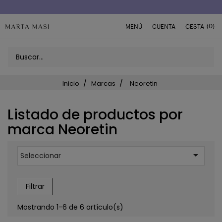
Envío a domicilio península 5€ (o GRATIS > 49€)
(0)
MENÚ
CUENTA
CESTA
Inicio
Marcas
Neoretin
Listado de productos por
marca Neoretin

Seleccionar
Filtrar
Mostrando 1-6 de 6 artículo(s)