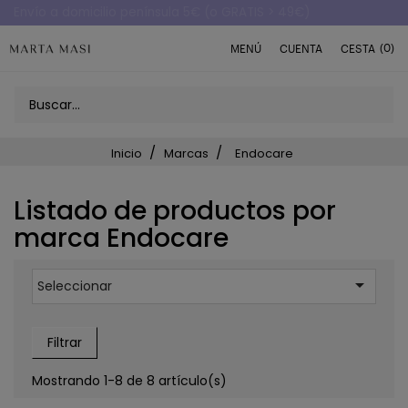
Envío a domicilio península 5€ (o GRATIS > 49€)
(0)
MENÚ
CUENTA
CESTA
Inicio
Marcas
Endocare
Listado de productos por
marca Endocare

Seleccionar
Filtrar
Mostrando 1-8 de 8 artículo(s)