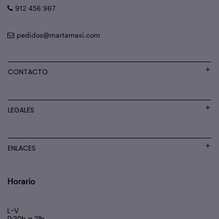
912 456 967
pedidos@martamasi.com
CONTACTO
LEGALES
ENLACES
Horario
L-V
9:30h a 21h