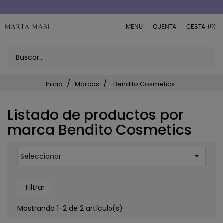
Envío a domicilio península 5€ (o GRATIS > 49€)
(0)
MENÚ
CUENTA
CESTA
Inicio
Marcas
Bendito Cosmetics
Listado de productos por
marca Bendito Cosmetics

Seleccionar
Filtrar
Mostrando 1-2 de 2 artículo(s)