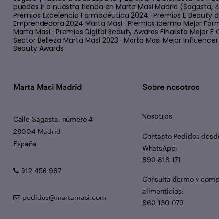
puedes ir a nuestra tienda en Marta Masi Madrid (Sagasta, 
Premios Excelencia Farmacéutica 2024 · Premios E Beauty d
Emprendedora 2024 Marta Masi · Premios idermo Mejor Farm
Marta Masi · Premios Digital Beauty Awards Finalista Mejor
Sector Belleza Marta Masi 2023 · Marta Masi Mejor Influencer d
Beauty Awards
Marta Masi Madrid
Sobre nosotros
Nosotros
Calle Sagasta, número 4
28004 Madrid
Contacto Pedidos desd
España
WhatsApp:
690 816 171
912 456 967
Consulta dermo y com
alimenticios:
pedidos@martamasi.com
660 130 079