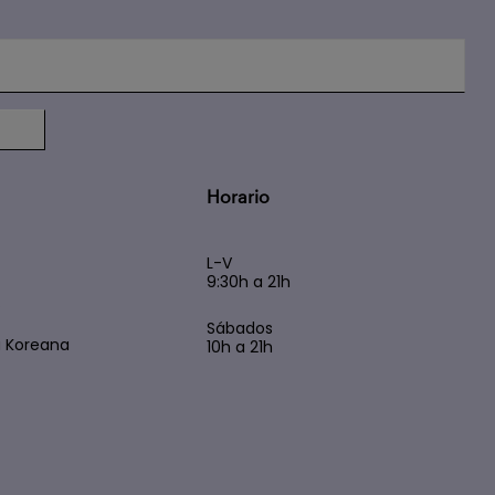
Horario
L-V
9:30h a 21h
s
Sábados
 Koreana
10h a 21h