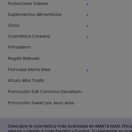
Protectores Solares
Suplementos Alimenticios
Otros
Cosmética Coreana
Primaderm
Regalo Belevels
Fórmulas Marta Masi
Arturo Alba Toalla
Promoción SVR Contorno Densitium
Promoción Sweet por Asun Arias
Descubre la cosmética más avanzada en MARTA MASI. Efica
seguro y rápido a toda España y Europa. Tu bienestar es nue