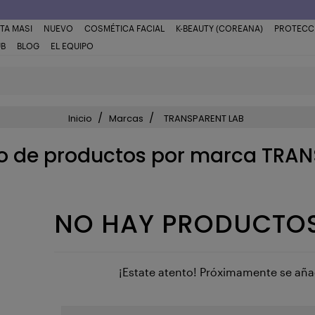
TA MASI
NUEVO
COSMÉTICA FACIAL
K-BEAUTY (COREANA)
PROTECC
UB
BLOG
EL EQUIPO
Inicio
Marcas
TRANSPARENT LAB
do de productos por marca TRA
NO HAY PRODUCTOS
¡Estate atento! Próximamente se añ