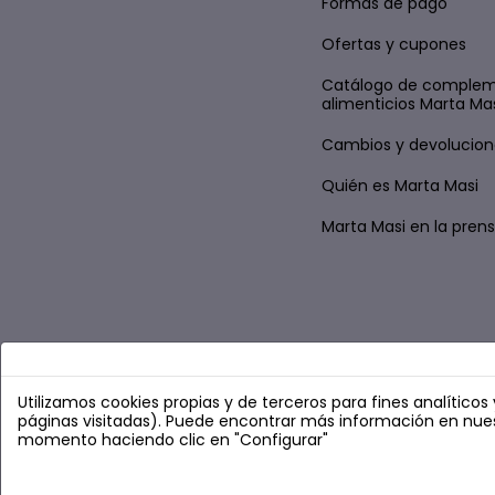
Formas de pago
Ofertas y cupones
Catálogo de comple
alimenticios Marta Ma
Cambios y devolucion
Quién es Marta Masi
Marta Masi en la pren
Utilizamos cookies propias y de terceros para fines analítico
páginas visitadas). Puede encontrar más información en nue
momento haciendo clic en "Configurar"