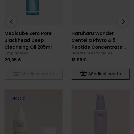
‹
›
Medicube Zero Pore
Haruharu Wonder
Blackhead Deep
Centella Phyto & 5
Cleansing Oil 205ml
Peptide Concentrate
Limpiadores
Hidratantes faciales
Cream 30 Ml
Precio
Precio
20,95 €
18,99 €
Añadir al carrito
Añadir al carrito
-14,00 €