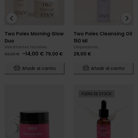
‹
›
Two Poles Morning Glow
Two Poles Cleansing Oil
Duo
150 Ml
Hidratantes faciales
Limpiadores
Precio
Precio
Precio
-14,00 €
79,00 €
29,00 €
93,00 €
base
Añadir al carrito
Añadir al carrito
FUERA DE STOCK