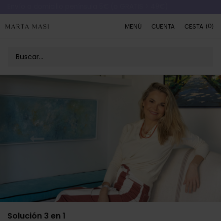
Envío a domicilio península 5€ (o GRATIS > 49€)
(0)
MENÚ
CUENTA
CESTA
Solución 3 en 1