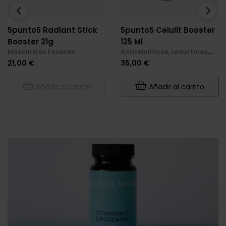
‹
›
5punto5 Radiant Stick
5punto5 Celulit Booster
Booster 21g
125 Ml
Mascarillas Faciales
Anticelulíticos, reductores,
reafirmantes
Precio
Precio
21,00 €
35,00 €
Añadir al carrito
Añadir al carrito