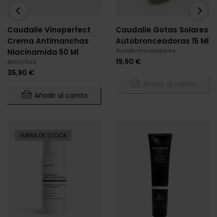
‹
›
Caudalie Vinoperfect
Caudalie Gotas Solares
Crema Antimanchas
Autobronceadoras 15 Ml
Autobronceadores
Niacinamida 50 Ml
Precio
19,90 €
Manchas
Precio
35,90 €
Añadir al carrito
Añadir al carrito
FUERA DE STOCK