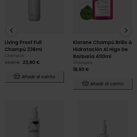
‹
›
Living Proof Full
Klorane Champú Brillo &
Champú 236ml
Hidratación Al Higo De
Champús
Barbaria 400ml
Precio
Precio
23,80 €
34,00 €
Champús
base
Precio
18,90 €
Añadir al carrito
Añadir al carrito