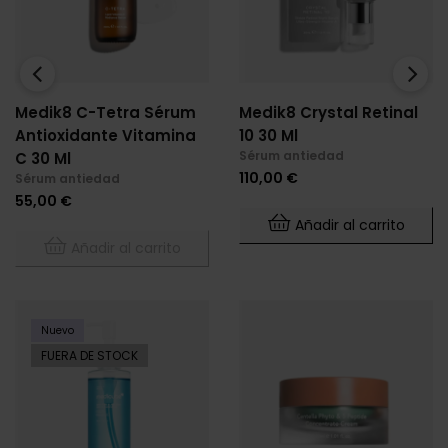
‹
›
Medik8 C-Tetra Sérum
Medik8 Crystal Retinal
Antioxidante Vitamina
10 30 Ml
Sérum antiedad
C 30 Ml
Precio
110,00 €
Sérum antiedad
Precio
55,00 €
Añadir al carrito
Añadir al carrito
Nuevo
FUERA DE STOCK