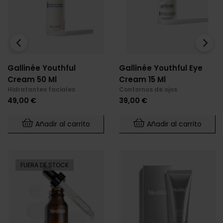
‹
›
Gallinée Youthful
Gallinée Youthful Eye
Cream 50 Ml
Cream 15 Ml
Hidratantes faciales
Contornos de ojos
Precio
Precio
49,00 €
39,00 €
Añadir al carrito
Añadir al carrito
FUERA DE STOCK