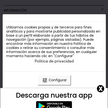
INFORMACIÓN
Utilizamos cookies propias y de terceros para fines
COSMÉTICA LOW COST
analíticos y para mostrarte publicidad personalizada en
base a un perfil elaborado a partir de tus hábitos de
navegación (por ejemplo, páginas visitadas). Puede
encontrar más información en nuestra
Política de
cookies
o retirar su consentimiento o consultar más
información acerca de sus preferencias, en cualquier
momento haciendo clic en "Configurar"
Política de privacidad
tune
Configurar
X
Descarga nuestra app
clear
Rechazar
done
Aceptar