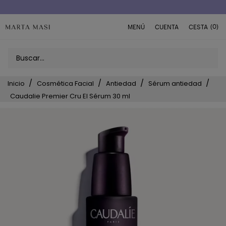
Envío a domicilio península 5€ (o GRATIS > 49€)
(0)
MENÚ
CUENTA
CESTA
Inicio
Cosmética Facial
Antiedad
Sérum antiedad
Caudalie Premier Cru El Sérum 30 ml