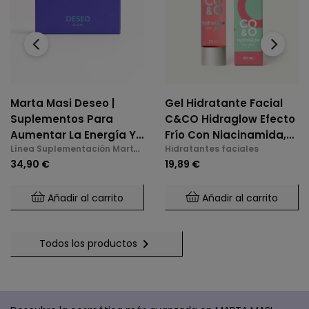
‹
›
Marta Masi Deseo |
Gel Hidratante Facial
Suplementos Para
C&CO Hidraglow Efecto
Aumentar La Energía Y
Frío Con Niacinamida,
Línea Suplementación Marta
Hidratantes faciales
La Libido En La
Xylitol, Panthenol,
Masi
34,90 €
19,89 €
Menopausia
Elastina Marina, Para
Todo Tipo De Piel
Añadir al carrito
Añadir al carrito

Todos los productos