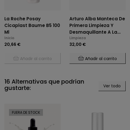
La Roche Posay
Arturo Alba Manteca De
Cicaplast Baume B5 100
Primera Limpieza Y
Ml
Desmaquillante A La
Inicio
Limpieza
Resina De Pimentón
20,66 €
32,00 €
Añadir al carrito
Añadir al carrito
16 Alternativas que podrían
Ver todo
gustarte:
FUERA DE STOCK