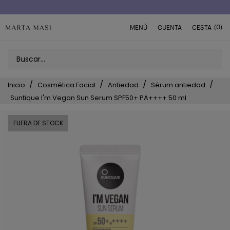
Envío a domicilio península 5€ (o GRATIS > 49€)
(0)
MENÚ
CUENTA
CESTA
Inicio
Cosmética Facial
Antiedad
Sérum antiedad
Suntique I'm Vegan Sun Serum SPF50+ PA++++ 50 ml
FUERA DE STOCK