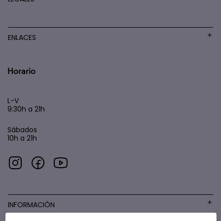
ENLACES
Horario
L-V
9:30h a 21h
Sábados
10h a 21h
INFORMACIÓN