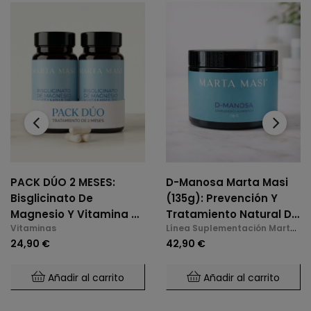
‹
›
PACK DÚO 2 MESES:
D-Manosa Marta Masi
Bisglicinato De
(135g): Prevención Y
Magnesio Y Vitamina B6
Tratamiento Natural De
Vitaminas
Línea Suplementación Marta
(2 X 60 Cáps.)
La Cistitis E Infecciones
Masi
24,90 €
42,90 €
De Orina
Añadir al carrito
Añadir al carrito