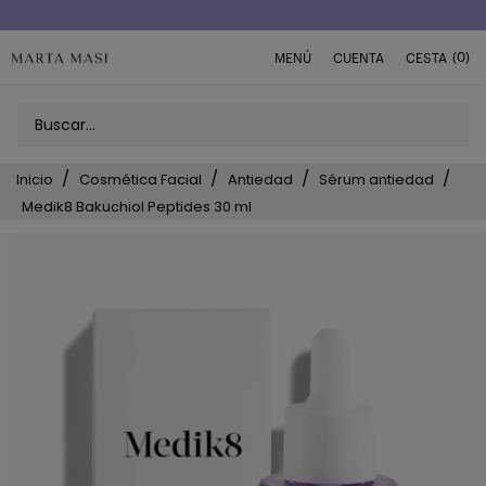
Envío a domicilio península 5€ (o GRATIS > 49€)
(0)
MENÚ
CUENTA
CESTA
Inicio
Cosmética Facial
Antiedad
Sérum antiedad
Medik8 Bakuchiol Peptides 30 ml