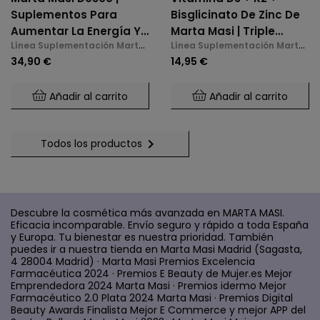
Suplementos Para
Bisglicinato De Zinc De
Aumentar La Energía Y
Marta Masi | Triple
Línea Suplementación Marta
Línea Suplementación Marta
La Libido En La
Acción: Huesos,
Masi
Masi
34,90 €
14,95 €
Menopausia
Inmunidad Y Bienestar
Mental (60 Cápsulas)
Añadir al carrito
Añadir al carrito

Todos los productos
Descubre la cosmética más avanzada en MARTA MASI.
Eficacia incomparable. Envío seguro y rápido a toda España
y Europa. Tu bienestar es nuestra prioridad. También
puedes ir a nuestra tienda en Marta Masi Madrid (Sagasta,
4 28004 Madrid) · Marta Masi Premios Excelencia
Farmacéutica 2024 · Premios E Beauty de Mujer.es Mejor
Emprendedora 2024 Marta Masi · Premios idermo Mejor
Farmacéutico 2.0 Plata 2024 Marta Masi · Premios Digital
Beauty Awards Finalista Mejor E Commerce y mejor APP del