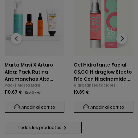
‹
›
Marta Masi X Arturo
Gel Hidratante Facial
Alba: Pack Rutina
C&CO Hidraglow Efecto
Antimanchas Alta
Frío Con Niacinamida,
Packs Marta Masi
Hidratantes faciales
Potencia
Xylitol, Panthenol,
110,67 €
19,89 €
120,67 €
Elastina Marina, Para
Todo Tipo De Piel
Añadir al carrito
Añadir al carrito

Todos los productos