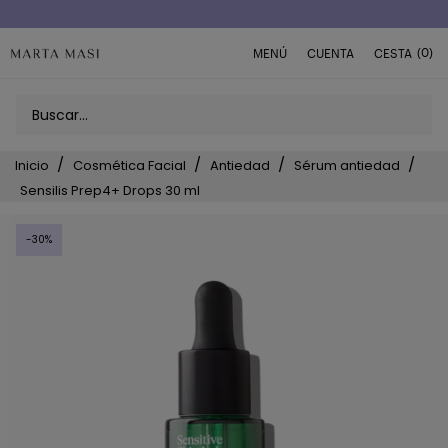
Envío a domicilio península 5€ (o GRATIS > 49€)
(0)
MENÚ
CUENTA
CESTA
Inicio
Cosmética Facial
Antiedad
Sérum antiedad
Sensilis Prep4+ Drops 30 ml
-30%