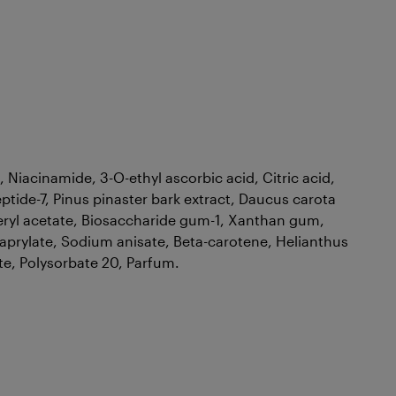
Niacinamide, 3-O-ethyl ascorbic acid, Citric acid,
eptide-7, Pinus pinaster bark extract, Daucus carota
heryl acetate, Biosaccharide gum-1, Xanthan gum,
caprylate, Sodium anisate, Beta-carotene, Helianthus
te, Polysorbate 20, Parfum.