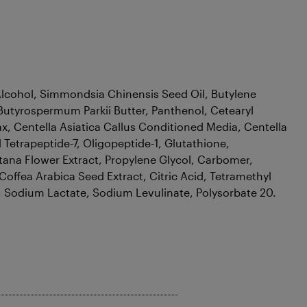
 Alcohol, Simmondsia Chinensis Seed Oil, Butylene
, Butyrospermum Parkii Butter, Panthenol, Cetearyl
, Centella Asiatica Callus Conditioned Media, Centella
yl Tetrapeptide-7, Oligopeptide-1, Glutathione,
tana Flower Extract, Propylene Glycol, Carbomer,
offea Arabica Seed Extract, Citric Acid, Tetramethyl
Sodium Lactate, Sodium Levulinate, Polysorbate 20.