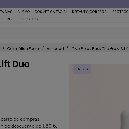
TA MASI
NUEVO
COSMÉTICA FACIAL
K-BEAUTY (COREANA)
PROTECC
UB
BLOG
EL EQUIPO
o
Cosmética Facial
Antiedad
Two Poles Pack The Glow & Lif
ift Duo
-6,00 €
u carro de compras
ón de descuento de
1,80 €
.