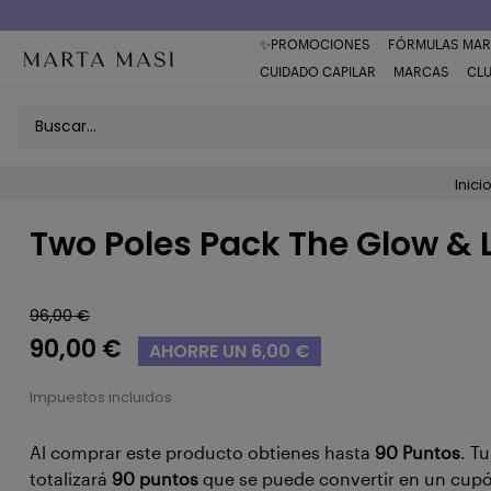
Envío a domicilio península 5€ (o GRATIS > 49€)
✨PROMOCIONES
FÓRMULAS MAR
CUIDADO CAPILAR
MARCAS
CL
Inici
Two Poles Pack The Glow & L
96,00 €
90,00 €
AHORRE UN 6,00 €
Impuestos incluidos
Al comprar este producto obtienes hasta
90
Puntos
. T
totalizará
90
puntos
que se puede convertir en un cup