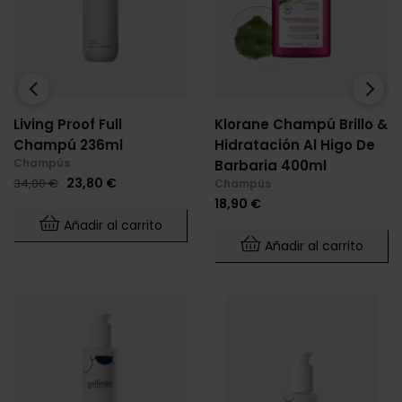
‹
›
Living Proof Full
Klorane Champú Brillo &
Champú 236ml
Hidratación Al Higo De
Champús
Barbaria 400ml
Precio
Precio
23,80 €
34,00 €
Champús
base
Precio
18,90 €
Añadir al carrito
Añadir al carrito