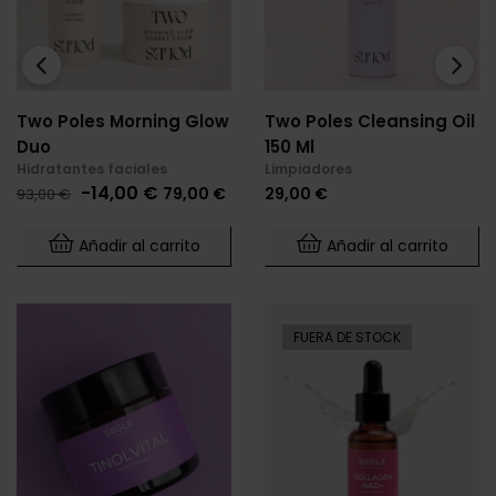
‹
›
Two Poles Morning Glow
Two Poles Cleansing Oil
Duo
150 Ml
Hidratantes faciales
Limpiadores
Precio
Precio
Precio
-14,00 €
79,00 €
29,00 €
93,00 €
base
Añadir al carrito
Añadir al carrito
FUERA DE STOCK