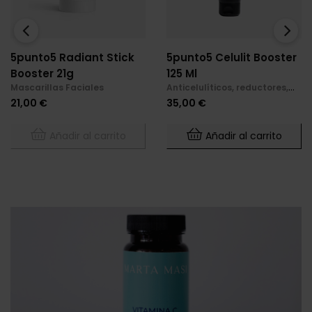
‹
›
5punto5 Radiant Stick
5punto5 Celulit Booster
Booster 21g
125 Ml
Mascarillas Faciales
Anticelulíticos, reductores,
reafirmantes
Precio
Precio
21,00 €
35,00 €
Añadir al carrito
Añadir al carrito