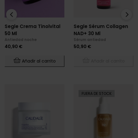
‹
›
Segle Crema Tinolvital
Segle Sérum Collagen
50 Ml
NAD+ 30 Ml
Antiedad noche
Sérum antiedad
Precio
Precio
40,90 €
50,90 €
Añadir al carrito
Añadir al carrito
FUERA DE STOCK