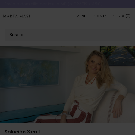
Envío a domicilio península 5€ (o GRATIS > 49€)
(0)
MENÚ
CUENTA
CESTA
Solución 3 en 1