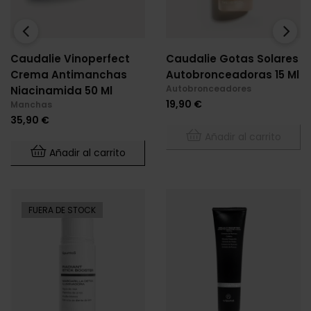
‹
›
Caudalie Vinoperfect
Caudalie Gotas Solares
Crema Antimanchas
Autobronceadoras 15 Ml
Autobronceadores
Niacinamida 50 Ml
Precio
19,90 €
Manchas
Precio
35,90 €
Añadir al carrito
Añadir al carrito
FUERA DE STOCK