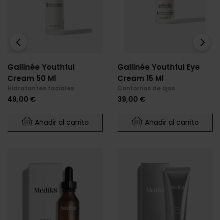
‹
›
Gallinée Youthful
Gallinée Youthful Eye
Cream 50 Ml
Cream 15 Ml
Hidratantes faciales
Contornos de ojos
Precio
Precio
49,00 €
39,00 €
Añadir al carrito
Añadir al carrito