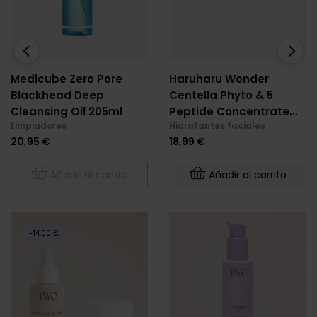
‹
›
Medicube Zero Pore
Haruharu Wonder
Blackhead Deep
Centella Phyto & 5
Cleansing Oil 205ml
Peptide Concentrate
Limpiadores
Hidratantes faciales
Cream 30 Ml
Precio
Precio
20,95 €
18,99 €
Añadir al carrito
Añadir al carrito
-14,00 €