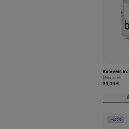
Belevels Ir
Minerales
30,00 €
-4,00 €