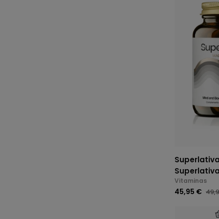
Superlativa
Superlativ
Vitaminas
45,95 €
49,