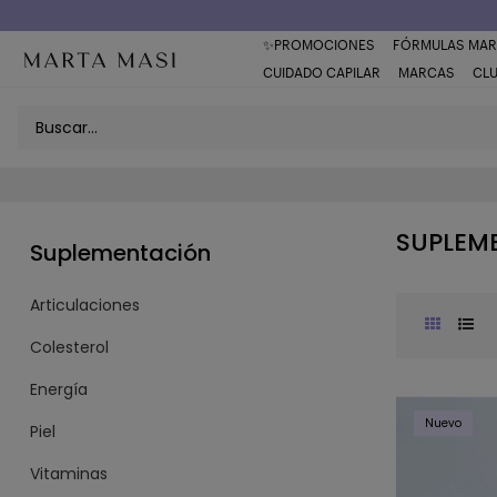
Envío a domicilio península 5€ (o GRATIS > 49€)
✨PROMOCIONES
FÓRMULAS MAR
CUIDADO CAPILAR
MARCAS
CL
SUPLEM
Suplementación
Articulaciones
Colesterol
Energía
Nuevo
Piel
Vitaminas