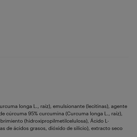
cuma longa L., raíz), emulsionante (lecitinas), agente
íz de cúrcuma 95% curcumina (Curcuma longa L., raíz),
brimiento (hidroxipropilmetilcelulosa), Ácido L-
 de ácidos grasos, dióxido de silicio), extracto seco