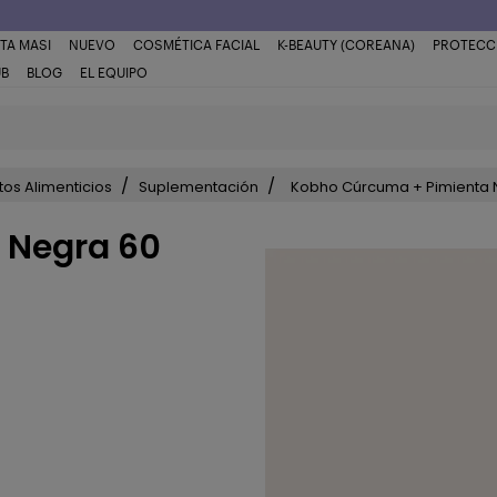
TA MASI
NUEVO
COSMÉTICA FACIAL
K-BEAUTY (COREANA)
PROTECC
UB
BLOG
EL EQUIPO
os Alimenticios
Suplementación
Kobho Cúrcuma + Pimienta 
 Negra 60