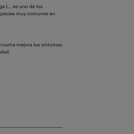
a L., es uno de los
 especias muy comunes en
 curcuma mejora los síntomas
edad.