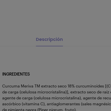
Descripción
INGREDIENTES
Curcuma Meriva TM extracto seco 18% curcuminoides [(Cur
de carga (celulosa microcristalina)], extracto seco de ra
agente de carga (celulosa microcristalina), agente de recu
ascórbico (vitamina C), antiaglomerantes (sales magnésicas
de pimienta negra (Piper nigrum, fruto).