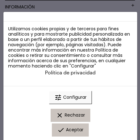
INFORMACIÓN
Utilizamos cookies propias y de terceros para fines
COSMÉTICA LOW COST
analíticos y para mostrarte publicidad personalizada en
base a un perfil elaborado a partir de tus hábitos de
navegación (por ejemplo, páginas visitadas). Puede
encontrar más información en nuestra
Política de
cookies
o retirar su consentimiento o consultar más
información acerca de sus preferencias, en cualquier
momento haciendo clic en "Configurar"
Política de privacidad
tune
Configurar
clear
Rechazar
done
Aceptar
© Marta Masi. Todos los derechos reservados.