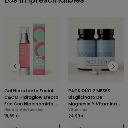
‹
›
Gel Hidratante Facial
PACK DÚO 2 MESES:
C&CO Hidraglow Efecto
Bisglicinato De
Frío Con Niacinamida,
Magnesio Y Vitamina B6
Hidratantes faciales
Vitaminas
Xylitol, Panthenol,
(2 X 60 Cáps.)
19,89 €
24,90 €
Elastina Marina, Para
Todo Tipo De Piel