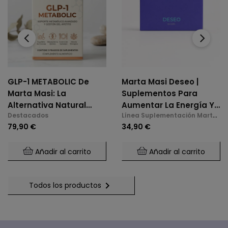
‹
›
GLP-1 METABOLIC De
Marta Masi Deseo |
Marta Masi: La
Suplementos Para
Alternativa Natural
Aumentar La Energía Y
Destacados
Línea Suplementación Marta
Para El Control De
La Libido En La
Masi
79,90 €
34,90 €
Glucosa Y Saciedad.
Menopausia
Añadir al carrito
Añadir al carrito

Todos los productos