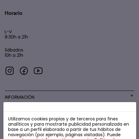
Horario
L-V
9:30h a 21h
Sábados
10h a 21h
INFORMACIÓN
Utilizamos cookies propias y de terceros para fines
COSMÉTICA LOW COST
analíticos y para mostrarte publicidad personalizada en
base a un perfil elaborado a partir de tus hábitos de
navegación (por ejemplo, páginas visitadas). Puede