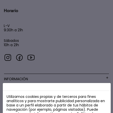
Horario
L-V
9:30h a 21h
Sábados
10h a 21h
INFORMACIÓN
Utilizamos cookies propias y de terceros para fines
COSMÉTICA LOW COST
analíticos y para mostrarte publicidad personalizada en
base a un perfil elaborado a partir de tus hábitos de
navegación (por ejemplo, páginas visitadas). Puede