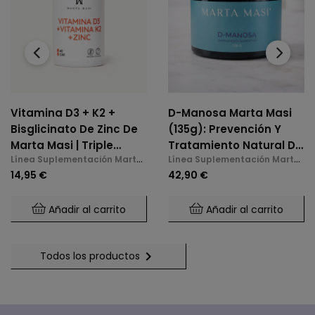
‹
›
Vitamina D3 + K2 +
D-Manosa Marta Masi
Bisglicinato De Zinc De
(135g): Prevención Y
Marta Masi | Triple
Tratamiento Natural De
Línea Suplementación Marta
Línea Suplementación Marta
Acción: Huesos,
La Cistitis E Infecciones
Masi
Masi
14,95 €
42,90 €
Inmunidad Y Bienestar
De Orina
Mental (60 Cápsulas)
Añadir al carrito
Añadir al carrito

Todos los productos