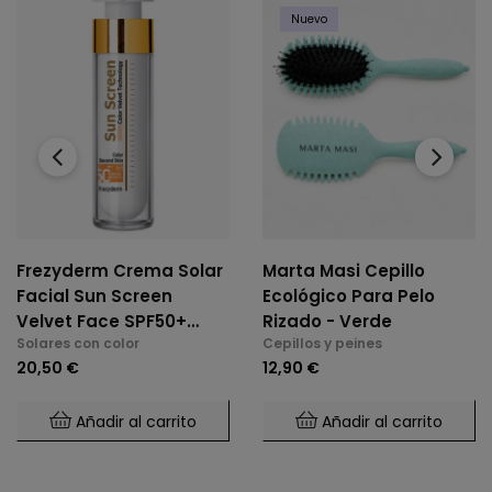
Nuevo
‹
›
Frezyderm Crema Solar
Marta Masi Cepillo
Facial Sun Screen
Ecológico Para Pelo
Velvet Face SPF50+
Rizado - Verde
Solares con color
Cepillos y peines
Color 50 Ml
20,50 €
12,90 €
Añadir al carrito
Añadir al carrito