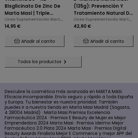
Bisglicinato De Zinc De
(135g): Prevención Y
Marta Masi | Triple
Tratamiento Natural De
Línea Suplementación Marta
Línea Suplementación Marta
Acción: Huesos,
La Cistitis E Infecciones
Masi
Masi
14,95 €
42,90 €
Inmunidad Y Bienestar
De Orina
Mental (60 Cápsulas)
Añadir al carrito
Añadir al carrito

Todos los productos
Descubre la cosmética más avanzada en MARTA MASI.
Eficacia incomparable. Envío seguro y rápido a toda España
y Europa. Tu bienestar es nuestra prioridad. También
puedes ir a nuestra tienda en Marta Masi Madrid (Sagasta,
4 28004 Madrid) · Marta Masi Premios Excelencia
Farmacéutica 2024 · Premios E Beauty de Mujer.es Mejor
Emprendedora 2024 Marta Masi · Premios idermo Mejor
Farmacéutico 2.0 Plata 2024 Marta Masi · Premios Digital
Beauty Awards Finalista Mejor E Commerce y mejor APP del