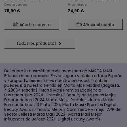
Destacados
Vitaminas
Para El Control De
(2 X 60 Cáps.)
79,90 €
24,90 €
Glucosa Y Saciedad.
Añadir al carrito
Añadir al carrito

Todos los productos
Descubre la cosmética más avanzada en MARTA MASI.
Eficacia incomparable. Envío seguro y rápido a toda España
y Europa. Tu bienestar es nuestra prioridad. También
puedes ir a nuestra tienda en Marta Masi Madrid (Sagasta,
4 28004 Madrid) · Marta Masi Premios Excelencia
Farmacéutica 2024 · Premios E Beauty de Mujer.es Mejor
Emprendedora 2024 Marta Masi · Premios idermo Mejor
Farmacéutico 2.0 Plata 2024 Marta Masi · Premios Digital
Beauty Awards Finalista Mejor E Commerce y mejor APP del
Sector Belleza Marta Masi 2023 · Marta Masi Mejor
Influencer de Belleza 2021 · Digital Beauty Awards