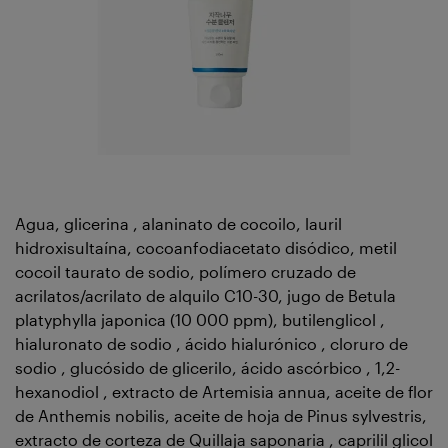
Agua, glicerina , alaninato de cocoilo, lauril
hidroxisultaína, cocoanfodiacetato disódico, metil
cocoil taurato de sodio, polímero cruzado de
acrilatos/acrilato de alquilo C10-30, jugo de Betula
platyphylla japonica (10 000 ppm), butilenglicol ,
hialuronato de sodio , ácido hialurónico , cloruro de
sodio , glucósido de glicerilo, ácido ascórbico , 1,2-
hexanodiol , extracto de Artemisia annua, aceite de flor
de Anthemis nobilis, aceite de hoja de Pinus sylvestris,
extracto de corteza de Quillaja saponaria , caprilil glicol