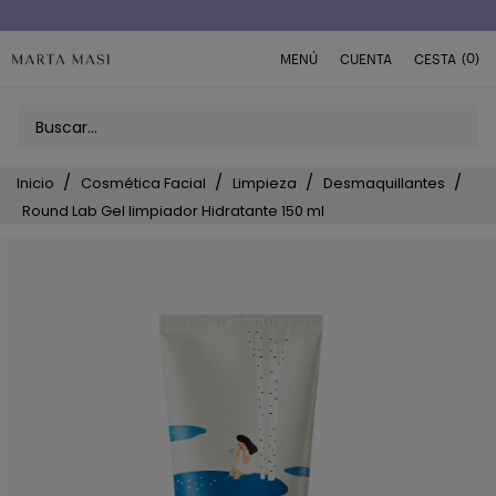
Envío a domicilio península 5€ (o GRATIS > 49€)
(0)
MENÚ
CUENTA
CESTA
Inicio
Cosmética Facial
Limpieza
Desmaquillantes
Round Lab Gel limpiador Hidratante 150 ml