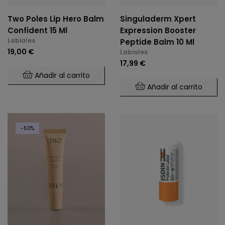
Two Poles Lip Hero Balm
Singuladerm Xpert
Confident 15 Ml
Expression Booster
Labiales
Peptide Balm 10 Ml
19,00 €
Labiales
17,99 €
Añadir al carrito
Añadir al carrito
-50%