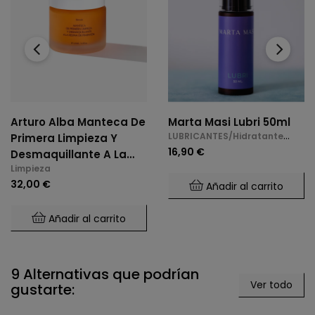
‹
›
Arturo Alba Manteca De
Marta Masi Lubri 50ml
LUBRICANTES/Hidratante
Primera Limpieza Y
vaginal
16,90 €
Desmaquillante A La
Limpieza
Resina De Pimentón
32,00 €
Añadir al carrito
Añadir al carrito
9 Alternativas que podrían
Ver todo
gustarte: