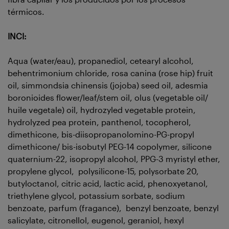
térmicos.
INCI:
Aqua (water/eau), propanediol, cetearyl alcohol,
behentrimonium chloride, rosa canina (rose hip) fruit
oil, simmondsia chinensis (jojoba) seed oil, adesmia
boronioides flower/leaf/stem oil, olus (vegetable oil/
huile vegetale) oil, hydrozyled vegetable protein,
hydrolyzed pea protein, panthenol, tocopherol,
dimethicone, bis-diisopropanolomino-PG-propyl
dimethicone/ bis-isobutyl PEG-14 copolymer, silicone
quaternium-22, isopropyl alcohol, PPG-3 myristyl ether,
propylene glycol, polysilicone-15, polysorbate 20,
butyloctanol, citric acid, lactic acid, phenoxyetanol,
triethylene glycol, potassium sorbate, sodium
benzoate, parfum (fragance), benzyl benzoate, benzyl
salicylate, citronellol, eugenol, geraniol, hexyl