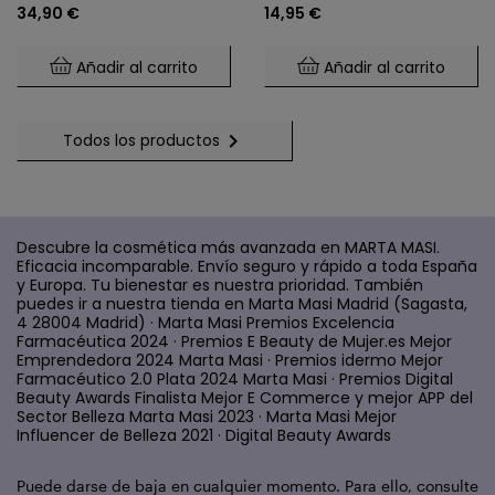
Masi
Masi
34,90 €
14,95 €
Menopausia
Inmunidad Y Bienestar
Mental (60 Cápsulas)
Añadir al carrito
Añadir al carrito

Todos los productos
Descubre la cosmética más avanzada en MARTA MASI.
Eficacia incomparable. Envío seguro y rápido a toda España
y Europa. Tu bienestar es nuestra prioridad. También
puedes ir a nuestra tienda en Marta Masi Madrid (Sagasta,
4 28004 Madrid) · Marta Masi Premios Excelencia
Farmacéutica 2024 · Premios E Beauty de Mujer.es Mejor
Emprendedora 2024 Marta Masi · Premios idermo Mejor
Farmacéutico 2.0 Plata 2024 Marta Masi · Premios Digital
Beauty Awards Finalista Mejor E Commerce y mejor APP del
Sector Belleza Marta Masi 2023 · Marta Masi Mejor
Influencer de Belleza 2021 · Digital Beauty Awards
Puede darse de baja en cualquier momento. Para ello, consulte