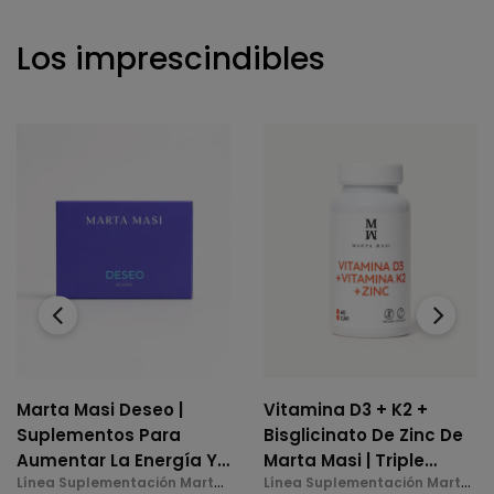
Los imprescindibles
‹
›
Marta Masi Deseo |
Vitamina D3 + K2 +
Suplementos Para
Bisglicinato De Zinc De
Aumentar La Energía Y
Marta Masi | Triple
Línea Suplementación Marta
Línea Suplementación Marta
La Libido En La
Acción: Huesos,