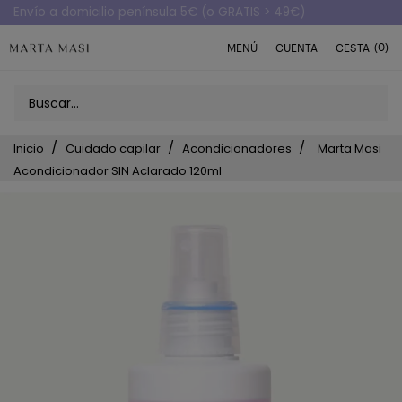
Envío a domicilio península 5€ (o GRATIS > 49€)
(0)
MENÚ
CUENTA
CESTA
Inicio
Cuidado capilar
Acondicionadores
Marta Masi
Acondicionador SIN Aclarado 120ml