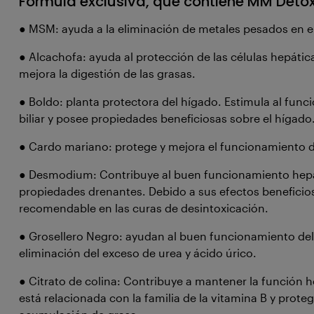
Fórmula exclusiva, que contiene MM Detox
●
MSM: ayuda a la eliminación de metales pesados en e
●
Alcachofa: ayuda al protección de las células hepática
mejora la digestión de las grasas.
●
Boldo: planta protectora del hígado. Estimula al func
biliar y posee propiedades beneficiosas sobre el hígado
●
Cardo mariano: protege y mejora el funcionamiento 
●
Desmodium: Contribuye al buen funcionamiento hepát
propiedades drenantes. Debido a sus efectos benefici
recomendable en las curas de desintoxicación.
●
Grosellero Negro: ayudan al buen funcionamiento del s
eliminación del exceso de urea y ácido úrico.
●
Citrato de colina: Contribuye a mantener la función h
está relacionada con la familia de la vitamina B y proteg