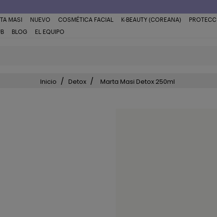
TA MASI
NUEVO
COSMÉTICA FACIAL
K-BEAUTY (COREANA)
PROTECC
UB
BLOG
EL EQUIPO
Inicio
Detox
Marta Masi Detox 250ml