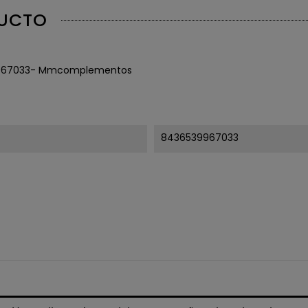
DUCTO
967033- Mmcomplementos
8436539967033