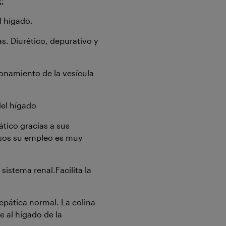
:
l hígado.
s. Diurético, depurativo y
ionamiento de la vesícula
.
del hígado
ico gracias a sus
osos su empleo es muy
istema renal.Facilita la
epática normal. La colina
e al hígado de la