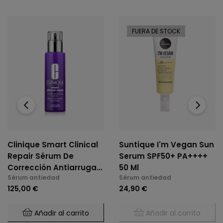
FUERA DE STOCK
‹
›
Clinique Smart Clinical
Suntique I'm Vegan Sun
Repair Sérum De
Serum SPF50+ PA++++
Corrección Antiarrugas
50 Ml
Sérum antiedad
Sérum antiedad
50 Ml
125,00 €
24,90 €
Añadir al carrito
Añadir al carrito