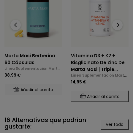
‹
›
Marta Masi Berberina
Vitamina D3 + K2 +
60 Cápsulas
Bisglicinato De Zinc De
Línea Suplementación Marta
Marta Masi | Triple
Masi
38,99 €
Línea Suplementación Marta
Acción: Huesos,
Masi
14,95 €
Inmunidad Y Bienestar
Añadir al carrito
Mental (60 Cápsulas)
Añadir al carrito
16 Alternativas que podrían
Ver todo
gustarte: