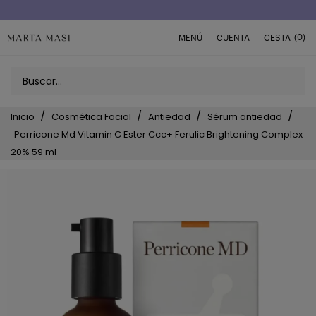
Envío a domicilio península 5€ (o GRATIS > 49€)
(0)
MENÚ
CUENTA
CESTA
Inicio
Cosmética Facial
Antiedad
Sérum antiedad
Perricone Md Vitamin C Ester Ccc+ Ferulic Brightening Complex
20% 59 ml