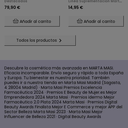
Destacados
Línea Suplementación Marta
Para El Control De
Acción: Huesos,
Masi
79,90 €
14,95 €
Glucosa Y Saciedad.
Inmunidad Y Bienestar
Mental (60 Cápsulas)
Añadir al carrito
Añadir al carrito

Todos los productos
Descubre la cosmética más avanzada en MARTA MASI.
Eficacia incomparable. Envío seguro y rápido a toda España
y Europa. Tu bienestar es nuestra prioridad. También
puedes ir a nuestra tienda en Marta Masi Madrid (Sagasta,
4 28004 Madrid) · Marta Masi Premios Excelencia
Farmacéutica 2024 · Premios E Beauty de Mujer.es Mejor
Emprendedora 2024 Marta Masi · Premios idermo Mejor
Farmacéutico 2.0 Plata 2024 Marta Masi · Premios Digital
Beauty Awards Finalista Mejor E Commerce y mejor APP del
Sector Belleza Marta Masi 2023 · Marta Masi Mejor
Influencer de Belleza 2021 · Digital Beauty Awards