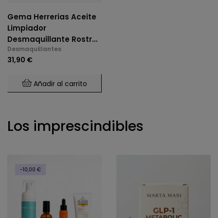
Gema Herrerias Aceite
Limpiador
Desmaquillante Rostro
Desmaquillantes
Y Ojos 150ml
31,90 €
Añadir al carrito
Los imprescindibles
-10,00 €