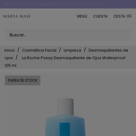
Envío a domicilio península 5€ (o GRATIS > 49€)
(0)
MENÚ
CUENTA
CESTA
Inicio
Cosmética Facial
Limpieza
Desmaquillantes de
ojos
La Roche Posay Desmaquillante de Ojos Waterproof
125 ml
FUERA DE STOCK