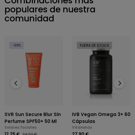
Combinaciones más
populares de nuestra
comunidad
FUERA DE STOCK
-50%
‹
›
SVR Sun Secure Blur Sin
IVB Vegan Omega 3+ 60
Perfume SPF50+ 50 Ml
Cápsulas
Solares faciales
Vitaminas
12,25 €
27,90 €
24,50 €