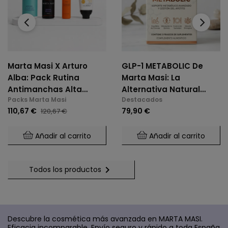
‹
›
Marta Masi X Arturo
GLP-1 METABOLIC De
Alba: Pack Rutina
Marta Masi: La
Antimanchas Alta
Alternativa Natural
Packs Marta Masi
Destacados
Potencia
Para El Control De
110,67 €
79,90 €
120,67 €
Glucosa Y Saciedad.
Añadir al carrito
Añadir al carrito

Todos los productos
Descubre la cosmética más avanzada en MARTA MASI.
Eficacia incomparable. Envío seguro y rápido a toda España