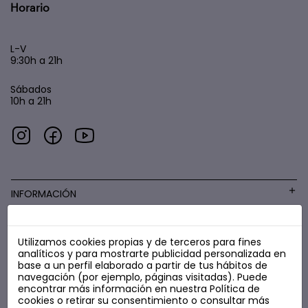
Horario
L-V
9:30h a 21h
Sábados
10h a 21h
INFORMACIÓN
Utilizamos cookies propias y de terceros para fines
COSMÉTICA LOW COST
analíticos y para mostrarte publicidad personalizada en
base a un perfil elaborado a partir de tus hábitos de
navegación (por ejemplo, páginas visitadas). Puede
encontrar más información en nuestra
Política de
cookies
o retirar su consentimiento o consultar más