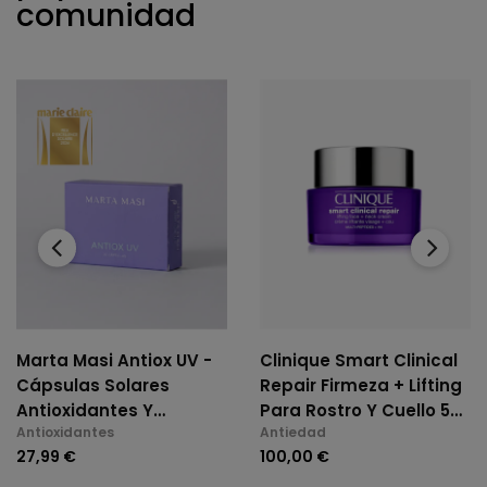
comunidad
‹
›
Marta Masi Antiox UV -
Clinique Smart Clinical
Cápsulas Solares
Repair Firmeza + Lifting
Antioxidantes Y
Para Rostro Y Cuello 50
Antioxidantes
Antiedad
Antiedad (30 Cap)
Ml
27,99 €
100,00 €