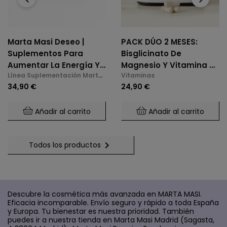
Marta Masi Deseo |
PACK DÚO 2 MESES:
Suplementos Para
Bisglicinato De
Aumentar La Energía Y
Magnesio Y Vitamina B6
Línea Suplementación Marta
Vitaminas
La Libido En La
(2 X 60 Cáps.)
Masi
34,90 €
24,90 €
Menopausia
Añadir al carrito
Añadir al carrito

Todos los productos
Descubre la cosmética más avanzada en MARTA MASI.
Eficacia incomparable. Envío seguro y rápido a toda España
y Europa. Tu bienestar es nuestra prioridad. También
puedes ir a nuestra tienda en Marta Masi Madrid (Sagasta,