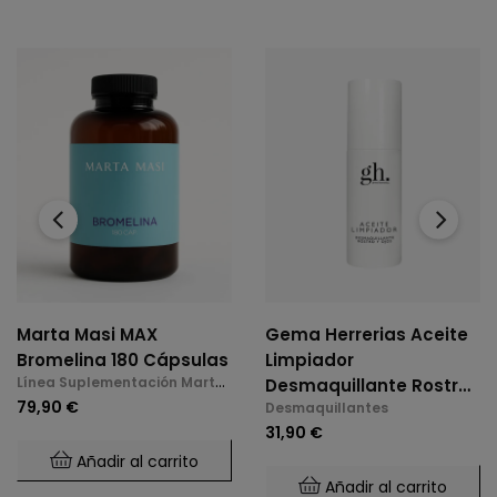
‹
›
Marta Masi MAX
Gema Herrerias Aceite
Bromelina 180 Cápsulas
Limpiador
Línea Suplementación Marta
Desmaquillante Rostro
Masi
79,90 €
Desmaquillantes
Y Ojos 150ml
31,90 €
Añadir al carrito
Añadir al carrito