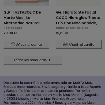
GLP-1 METABOLIC De
Gel Hidratante Facial
Marta Masi: La
C&CO Hidraglow Efecto
Alternativa Natural
Frío Con Niacinamida,
Destacados
Hidratantes faciales
Para El Control De
Xylitol, Panthenol,
79,90 €
19,89 €
Glucosa Y Saciedad.
Elastina Marina, Para
Todo Tipo De Piel
Añadir al carrito
Añadir al carrito

Todos los productos
Descubre la cosmética más avanzada en MARTA MASI.
Eficacia incomparable. Envío seguro y rápido a toda España
y Europa. Tu bienestar es nuestra prioridad. También
puedes ir a nuestra tienda en Marta Masi Madrid (Sagasta,
4 28004 Madrid) · Marta Masi Premios Excelencia
Farmacéutica 2024 · Premios E Beauty de Mujer.es Mejor