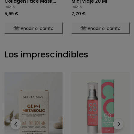
Collagen Face Mask
Mini Viaje 20 Ml
Inicio
Inicio
34g
5,99 €
7,70 €
Añadir al carrito
Añadir al carrito
Los imprescindibles
‹
›