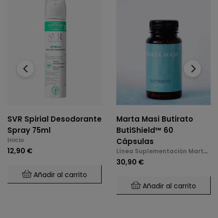
‹
›
SVR Spirial Desodorante
Marta Masi Butirato
Spray 75ml
ButiShield™ 60
Inicio
Cápsulas
12,90 €
Línea Suplementación Marta
Masi
30,90 €
Añadir al carrito
Añadir al carrito