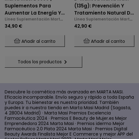
Suplementos Para
(135g): Prevención Y
Aumentar La Energía Y
Tratamiento Natural De
Línea Suplementación Marta
Línea Suplementación Marta
La Libido En La
La Cistitis E Infecciones
Masi
Masi
34,90 €
42,90 €
Menopausia
De Orina
Añadir al carrito
Añadir al carrito

Todos los productos
Descubre la cosmética más avanzada en MARTA MASI.
Eficacia incomparable. Envío seguro y rápido a toda España
y Europa. Tu bienestar es nuestra prioridad. También
puedes ir a nuestra tienda en Marta Masi Madrid (Sagasta,
4 28004 Madrid) · Marta Masi Premios Excelencia
Farmacéutica 2024 · Premios E Beauty de Mujer.es Mejor
Emprendedora 2024 Marta Masi · Premios idermo Mejor
Farmacéutico 2.0 Plata 2024 Marta Masi · Premios Digital
Beauty Awards Finalista Mejor E Commerce y mejor APP del