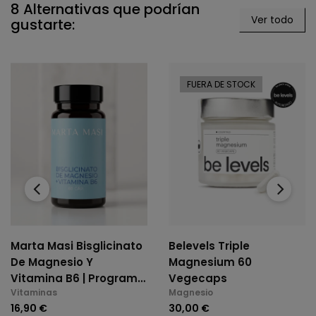
8 Alternativas que podrían
Ver todo
gustarte:
FUERA DE STOCK
‹
›
Marta Masi Bisglicinato
Belevels Triple
De Magnesio Y
Magnesium 60
Vitamina B6 | Programa
Vegecaps
Vitaminas
Magnesio
De Inicio (60 Cáps.)
16,90 €
30,00 €