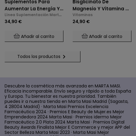
Suplementos Para
Bisglicinato De
Aumentar La Energía Y
Magnesio Y Vitamina B6
Línea Suplementación Marta
Vitaminas
La Libido En La
(2 X 60 Cáps.)
Masi
34,90 €
24,90 €
Menopausia
Añadir al carrito
Añadir al carrito

Todos los productos
Descubre la cosmética más avanzada en MARTA MASI.
Eficacia incomparable. Envío seguro y rápido a toda España
y Europa. Tu bienestar es nuestra prioridad. También
puedes ir a nuestra tienda en Marta Masi Madrid (Sagasta,
4 28004 Madrid) · Marta Masi Premios Excelencia
Farmacéutica 2024 · Premios E Beauty de Mujer.es Mejor
Emprendedora 2024 Marta Masi · Premios idermo Mejor
Farmacéutico 2.0 Plata 2024 Marta Masi · Premios Digital
Beauty Awards Finalista Mejor E Commerce y mejor APP del
Sector Belleza Marta Masi 2023 · Marta Masi Mejor