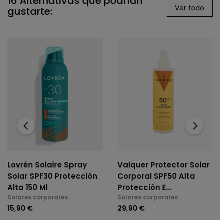
16 Alternativas que podrían
Ver todo
gustarte:
‹
›
Lovrén Solaire Spray
Valquer Protector Solar
Solar SPF30 Protección
Corporal SPF50 Alta
Alta 150 Ml
Protección E
Solares corporales
Solares corporales
Hidratación 300 Ml
15,90 €
29,90 €