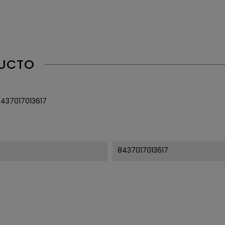
DUCTO
437017013617
8437017013617