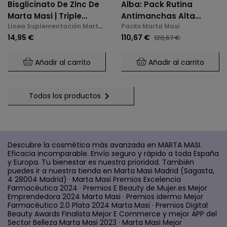
Bisglicinato De Zinc De
Alba: Pack Rutina
Marta Masi | Triple
Antimanchas Alta
Línea Suplementación Marta
Packs Marta Masi
Acción: Huesos,
Potencia
Masi
14,95 €
110,67 €
120,67 €
Inmunidad Y Bienestar
Mental (60 Cápsulas)
Añadir al carrito
Añadir al carrito

Todos los productos
Descubre la cosmética más avanzada en MARTA MASI.
Eficacia incomparable. Envío seguro y rápido a toda España
y Europa. Tu bienestar es nuestra prioridad. También
puedes ir a nuestra tienda en Marta Masi Madrid (Sagasta,
4 28004 Madrid) · Marta Masi Premios Excelencia
Farmacéutica 2024 · Premios E Beauty de Mujer.es Mejor
Emprendedora 2024 Marta Masi · Premios idermo Mejor
Farmacéutico 2.0 Plata 2024 Marta Masi · Premios Digital
Beauty Awards Finalista Mejor E Commerce y mejor APP del
Sector Belleza Marta Masi 2023 · Marta Masi Mejor