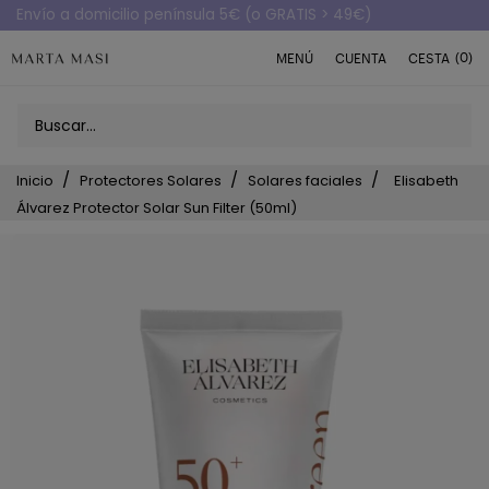
Envío a domicilio península 5€ (o GRATIS > 49€)
(0)
MENÚ
CUENTA
CESTA
Inicio
Protectores Solares
Solares faciales
Elisabeth
Álvarez Protector Solar Sun Filter (50ml)