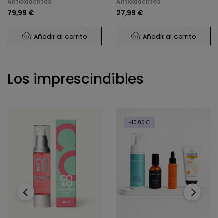
Antioxidantes
Antioxidantes
Antiedad (30 Cap)
79,99 €
27,99 €
Añadir al carrito
Añadir al carrito
Los imprescindibles
-10,00 €
‹
›