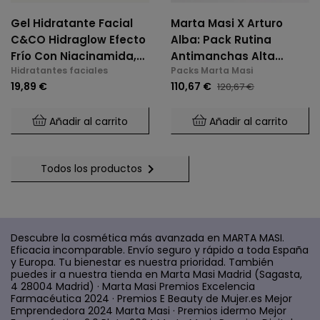
Gel Hidratante Facial
Marta Masi X Arturo
C&CO Hidraglow Efecto
Alba: Pack Rutina
Frío Con Niacinamida,
Antimanchas Alta
Hidratantes faciales
Packs Marta Masi
Xylitol, Panthenol,
Potencia
19,89 €
110,67 €
120,67 €
Elastina Marina, Para
Todo Tipo De Piel
Añadir al carrito
Añadir al carrito

Todos los productos
Descubre la cosmética más avanzada en MARTA MASI.
Eficacia incomparable. Envío seguro y rápido a toda España
y Europa. Tu bienestar es nuestra prioridad. También
puedes ir a nuestra tienda en Marta Masi Madrid (Sagasta,
4 28004 Madrid) · Marta Masi Premios Excelencia
Farmacéutica 2024 · Premios E Beauty de Mujer.es Mejor
Emprendedora 2024 Marta Masi · Premios idermo Mejor