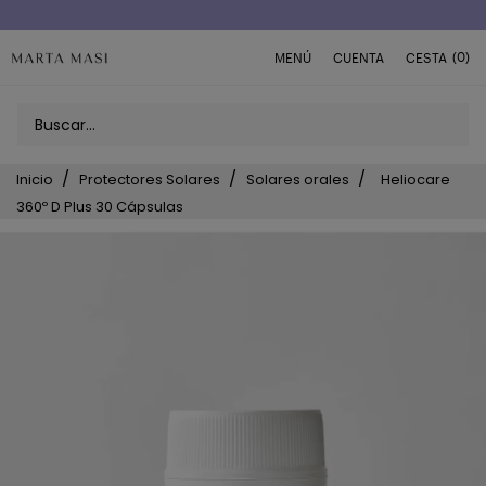
Envío a domicilio península 5€ (o GRATIS > 49€)
(0)
MENÚ
CUENTA
CESTA
Inicio
Protectores Solares
Solares orales
Heliocare
360º D Plus 30 Cápsulas