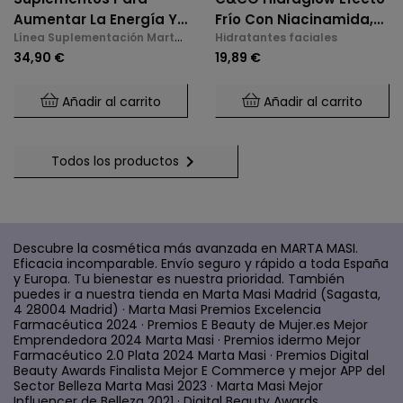
Aumentar La Energía Y
Frío Con Niacinamida,
Línea Suplementación Marta
Hidratantes faciales
La Libido En La
Xylitol, Panthenol,
Masi
34,90 €
19,89 €
Menopausia
Elastina Marina, Para
Todo Tipo De Piel
Añadir al carrito
Añadir al carrito

Todos los productos
Descubre la cosmética más avanzada en MARTA MASI.
Eficacia incomparable. Envío seguro y rápido a toda España
y Europa. Tu bienestar es nuestra prioridad. También
puedes ir a nuestra tienda en Marta Masi Madrid (Sagasta,
4 28004 Madrid) · Marta Masi Premios Excelencia
Farmacéutica 2024 · Premios E Beauty de Mujer.es Mejor
Emprendedora 2024 Marta Masi · Premios idermo Mejor
Farmacéutico 2.0 Plata 2024 Marta Masi · Premios Digital
Beauty Awards Finalista Mejor E Commerce y mejor APP del
Sector Belleza Marta Masi 2023 · Marta Masi Mejor
Influencer de Belleza 2021 · Digital Beauty Awards