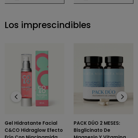
Los imprescindibles
‹
›
Gel Hidratante Facial
PACK DÚO 2 MESES:
C&CO Hidraglow Efecto
Bisglicinato De
Frío Con Niacinamida,
Magnesio Y Vitamina B6