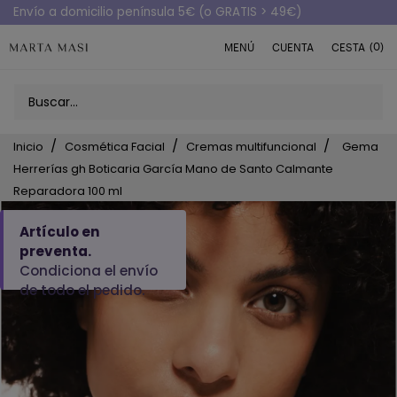
Envío a domicilio península 5€ (o GRATIS > 49€)
(0)
MENÚ
CUENTA
CESTA
Inicio
Cosmética Facial
Cremas multifuncional
Gema
Herrerías gh Boticaria García Mano de Santo Calmante
Reparadora 100 ml
Artículo en
preventa.
Condiciona el envío
de todo el pedido.