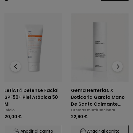
‹
›
LetiAT4 Defense Facial
Gema Herrerías X
SPF50+ Piel Atópica 50
Boticaria García Mano
Ml
De Santo Calmante
Inicio
Cremas multifuncional
Reparadora 50 Ml
20,00 €
22,90 €
Añadir al carrito
Añadir al carrito