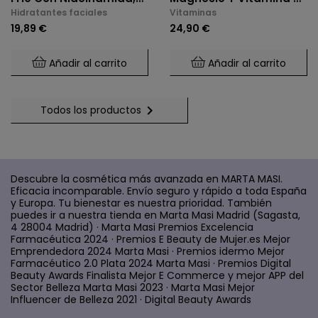
Hidratantes faciales
Vitaminas
Xylitol, Panthenol,
(2 X 60 Cáps.)
19,89 €
24,90 €
Elastina Marina, Para
Todo Tipo De Piel
Añadir al carrito
Añadir al carrito

Todos los productos
Descubre la cosmética más avanzada en MARTA MASI.
Eficacia incomparable. Envío seguro y rápido a toda España
y Europa. Tu bienestar es nuestra prioridad. También
puedes ir a nuestra tienda en Marta Masi Madrid (Sagasta,
4 28004 Madrid) · Marta Masi Premios Excelencia
Farmacéutica 2024 · Premios E Beauty de Mujer.es Mejor
Emprendedora 2024 Marta Masi · Premios idermo Mejor
Farmacéutico 2.0 Plata 2024 Marta Masi · Premios Digital
Beauty Awards Finalista Mejor E Commerce y mejor APP del
Sector Belleza Marta Masi 2023 · Marta Masi Mejor
Influencer de Belleza 2021 · Digital Beauty Awards