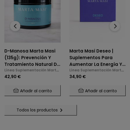
‹
›
D-Manosa Marta Masi
Marta Masi Deseo |
(135g): Prevención Y
Suplementos Para
Tratamiento Natural De
Aumentar La Energía Y
Línea Suplementación Marta
Línea Suplementación Marta
La Cistitis E Infecciones
La Libido En La
Masi
Masi
42,90 €
34,90 €
De Orina
Menopausia
Añadir al carrito
Añadir al carrito

Todos los productos