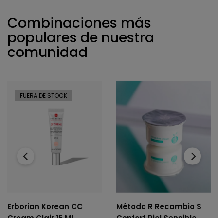
Combinaciones más
populares de nuestra
comunidad
FUERA DE STOCK
‹
›
Erborian Korean CC
Método R Recambio S
Cream Clair 15 Ml
Confort Piel Sensible