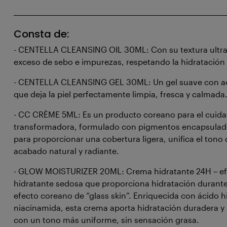
Consta de:
- CENTELLA CLEANSING OIL 30ML: Con su textura ultrali
exceso de sebo e impurezas, respetando la hidratación n
- CENTELLA CLEANSING GEL 30ML: Un gel suave con ac
que deja la piel perfectamente limpia, fresca y calmada
- CC CRÈME 5ML: Es un producto coreano para el cuidado
transformadora, formulado con pigmentos encapsulados
para proporcionar una cobertura ligera, unifica el tono 
acabado natural y radiante.
- GLOW MOISTURIZER 20ML: Crema hidratante 24H – efe
hidratante sedosa que proporciona hidratación durante 
efecto coreano de “glass skin”. Enriquecida con ácido h
niacinamida, esta crema aporta hidratación duradera y 
con un tono más uniforme, sin sensación grasa.