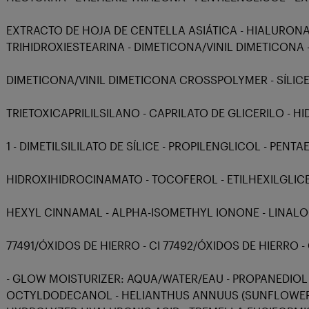
EXTRACTO DE HOJA DE CENTELLA ASIÁTICA - HIALURONA
TRIHIDROXIESTEARINA - DIMETICONA/VINIL DIMETICONA 
DIMETICONA/VINIL DIMETICONA CROSSPOLYMER - SÍLICE 
TRIETOXICAPRILILSILANO - CAPRILATO DE GLICERILO - H
1 - DIMETILSILILATO DE SÍLICE - PROPILENGLICOL - PENTA
HIDROXIHIDROCINAMATO - TOCOFEROL - ETILHEXILGLICE
HEXYL CINNAMAL - ALPHA-ISOMETHYL IONONE - LINALOO
77491/ÓXIDOS DE HIERRO - CI 77492/ÓXIDOS DE HIERRO -
- GLOW MOISTURIZER: AQUA/WATER/EAU - PROPANEDIOL 
OCTYLDODECANOL - HELIANTHUS ANNUUS (SUNFLOWER) S