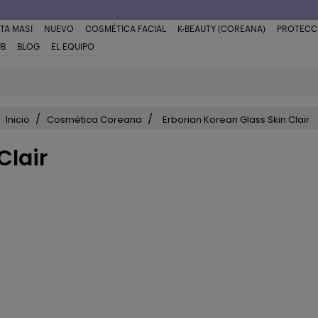
TA MASI
NUEVO
COSMÉTICA FACIAL
K-BEAUTY (COREANA)
PROTECC
UB
BLOG
EL EQUIPO
Inicio
Cosmética Coreana
Erborian Korean Glass Skin Clair
Clair