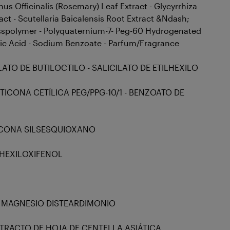
us Officinalis (Rosemary) Leaf Extract - Glycyrrhiza
ract - Scutellaria Baicalensis Root Extract &Ndash;
rosspolymer - Polyquaternium-7- Peg-60 Hydrogenated
itric Acid - Sodium Benzoate - Parfum/Fragrance
LATO DE BUTILOCTILO - SALICILATO DE ETILHEXILO
METICONA CETÍLICA PEG/PPG-10/1 - BENZOATO DE
TICONA SILSESQUIOXANO
ILHEXILOXIFENOL
 DE MAGNESIO DISTEARDIMONIO
EXTRACTO DE HOJA DE CENTELLA ASIÁTICA