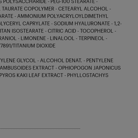
 POLYSACCHARIDE - PEG-100 STEARATE -
TAURATE COPOLYMER - CETEARYL ALCOHOL -
TEARATE - AMMONIUM POLYACRYLOYLDIMETHYL
 GLYCERYL CAPRYLATE - SODIUM HYALURONATE - 1,2-
AN ISOSTEARATE - CITRIC ACID - TOCOPHEROL -
ANIOL - LIMONENE - LINALOOL - TERPINEOL -
891/TITANIUM DIOXIDE
TYLENE GLYCOL - ALCOHOL DENAT. - PENTYLENE
 BAMBUSOIDES EXTRACT - OPHIOPOGON JAPONICUS
PYROS KAKI LEAF EXTRACT - PHYLLOSTACHYS