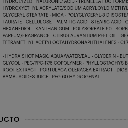
HYDROLYZED HYALURONIC ACID - TREMELLA FUCIFORMIS
HYDROXYETHYL ACRYLATE/SODIUM ACRYLOYLDIMETHYL 
GLYCERYL STEARATE - MICA - POLYGLYCERYL-3 DIISOS
TAURATE - CELLULOSE - PALMITIC ACID - STEARIC ACID -
HEXANEDIOL - XANTHAN GUM - POLYSORBATE 60 - SORBIT
PARFUM/FRAGRANCE - CITRUS AURANTIUM PEEL OIL - GER
TETRAMETHYL ACETYLOCTAHYDRONAPHTHALENES - CI 77
- HYDRA SHOT MASK: AQUA/WATER/EAU - GLYCERIN - BU
GLYCOL - PEG/PPG-17/6 COPOLYMER - PHYLLOSTACHYS
ROOT EXTRACT - PORTULACA OLERACEA EXTRACT - DIOS
BAMBUSOIDES JUICE - PEG-60 HYDROGENAT...
DUCTO