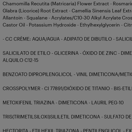
Chamomilla Recutita (Matricaria) Flower Extract - Rosmarin
Glabra (Licorice) Root Extract - Camellia Sinensis Leaf Ext
Allantoin - Squalane - Acrylates/C10-30 Alkyl Acrylate C
Castor Oil - Potassium Hydroxide - Ethylhexylglycerin - C
- CC CRÈME: AQUA/AGUA - ADIPATO DE DIBUTILO - SALICI
SALICILATO DE ETILO - GLICERINA - ÓXIDO DE ZINC - DI
ALQUILO C12-15
BENZOATO DIPROPILENGLICOL - VINIL DIMETICONA/ME
CROSSPOLYMER - CI 77891/DIÓXIDO DE TITANIO - BIS-ET
METOXIFENIL TRIAZINA - DIMETICONA - LAURIL PEG-10
TRIS(TRIMETILSILOXI)SILILETIL DIMETICONA - SULFATO
HECTORITA - ETILHEXIL TRIAZONA - PENTILENGLICOL - 