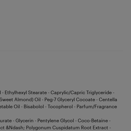
Ethylhexyl Stearate - Caprylic/Capric Triglyceride -
Sweet Almond) Oil - Peg-7 Glyceryl Cocoate - Centella
getable Oil - Bisabolol - Tocopherol - Parfum/Fragrance
te - Glycerin - Pentylene Glycol - Coco-Betaine -
tract &Ndash; Polygonum Cuspidatum Root Extract -