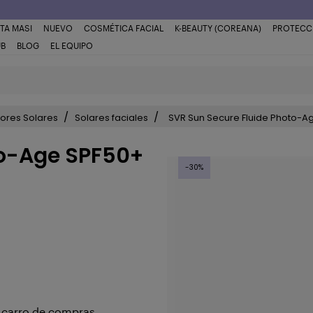
TA MASI
NUEVO
COSMÉTICA FACIAL
K-BEAUTY (COREANA)
PROTECC
UB
BLOG
EL EQUIPO
tores Solares
Solares faciales
SVR Sun Secure Fluide Photo-A
to-Age SPF50+
-30%
u carro de compras