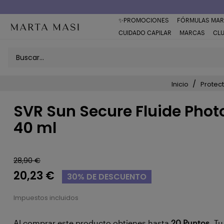
Envío a domicilio península 5€ (o GRATIS > 49€)
✨PROMOCIONES
FÓRMULAS MAR
CUIDADO CAPILAR
MARCAS
CL
Inicio
Protec
SVR Sun Secure Fluide Pho
40 ml
28,90 €
20,23 €
30% DE DESCUENTO
Impuestos incluidos
Al comprar este producto obtienes hasta
20
Puntos
. T