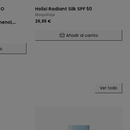
CO
Holisi Radiant Silk SPF 50
Maquillaje
26,95 €
henol,
o Tipo De
Añadir al carrito
to
Ver todo