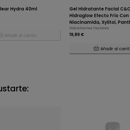
lear Hydra 40ml
Gel Hidratante Facial C&
Hidraglow Efecto Frío Con
Niacinamida, Xylitol, Pant
Hidratantes faciales
Elastina Marina, Para Tod
19,89 €
Añadir al carrito
Piel
Añadir al carri
ustarte: