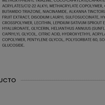
METHOXYPHENYL TRIAZINE, COCO-CAPRYLATE/CAPRATE,
ACRYLATES/C12-22 ALKYL METHACRYLATE COPOLYMER, 
BUTAMIDO TRIAZONE, NIACINAMIDE, ALKANNA TINCTORI
FRUIT EXTRACT, DISODIUM LAURYL SULFOSUCCINATE,
CROSSPOLYMER, LECITHIN, LEPIDIUM SATIVUM SPROUT 
HYALURONATE, GLYCERIN, HELIANTHUS ANNUUS (SUNFLO
CAPRYLYL GLYCOL, CITRIC ACID, HYDROXYETHYL ACRY
COPOLYMER, PENTYLENE GLYCOL, POLYSORBATE 60, SO
GLUCOSIDE.
DUCTO