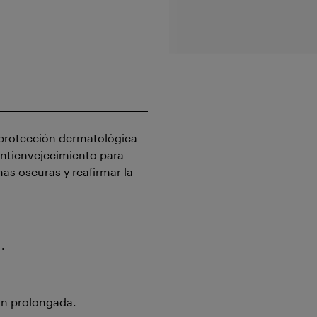
rotección dermatológica
antienvejecimiento para
has oscuras y reafirmar la
.
ón prolongada.