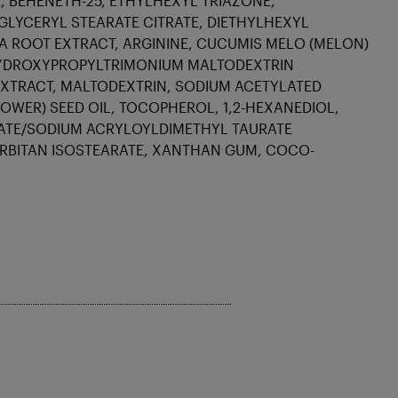
 BEHENETH-25, ETHYLHEXYL TRIAZONE,
GLYCERYL STEARATE CITRATE, DIETHYLHEXYL
A ROOT EXTRACT, ARGININE, CUCUMIS MELO (MELON)
 HYDROXYPROPYLTRIMONIUM MALTODEXTRIN
EXTRACT, MALTODEXTRIN, SODIUM ACETYLATED
WER) SEED OIL, TOCOPHEROL, 1,2-HEXANEDIOL,
LATE/SODIUM ACRYLOYLDIMETHYL TAURATE
RBITAN ISOSTEARATE, XANTHAN GUM, COCO-