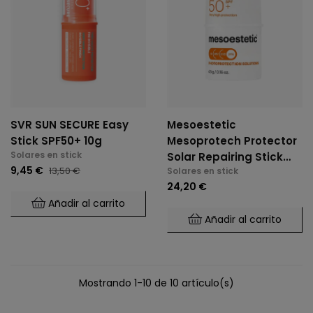
SVR SUN SECURE Easy
Mesoestetic
Stick SPF50+ 10g
Mesoprotech Protector
Solares en stick
Solar Repairing Stick
9,45 €
13,50 €
Solares en stick
100 SPF 50+ 4,5g
24,20 €
Añadir al carrito
Añadir al carrito
Mostrando 1-10 de 10 artículo(s)