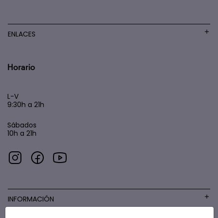
ENLACES
Horario
L-V
9:30h a 21h
Sábados
10h a 21h
INFORMACIÓN