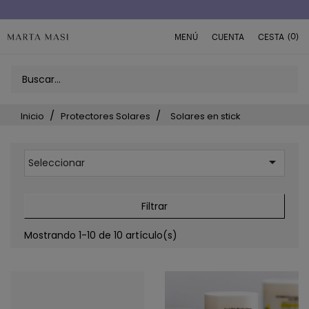
Envío a domicilio península 5€ (o GRATIS > 49€)
(0)
MENÚ
CUENTA
CESTA
Inicio
Protectores Solares
Solares en stick

Seleccionar
Filtrar
Mostrando 1-10 de 10 artículo(s)