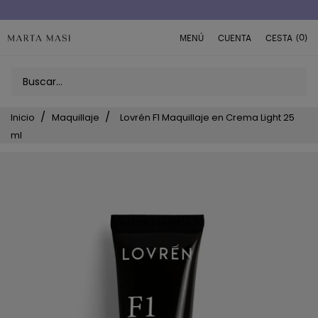
Envío a domicilio península 5€ (o GRATIS > 49€)
(0)
MENÚ
CUENTA
CESTA
Inicio
Maquillaje
Lovrén F1 Maquillaje en Crema Light 25
ml