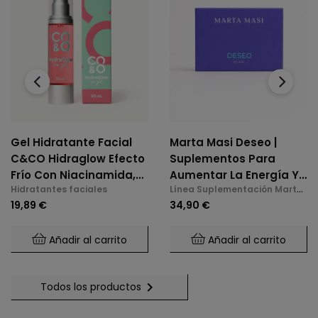
‹
›
Gel Hidratante Facial
Marta Masi Deseo |
C&CO Hidraglow Efecto
Suplementos Para
Frío Con Niacinamida,
Aumentar La Energía Y
Hidratantes faciales
Línea Suplementación Marta
Xylitol, Panthenol,
La Libido En La
Masi
19,89 €
34,90 €
Elastina Marina, Para
Menopausia
Todo Tipo De Piel
Añadir al carrito
Añadir al carrito

Todos los productos