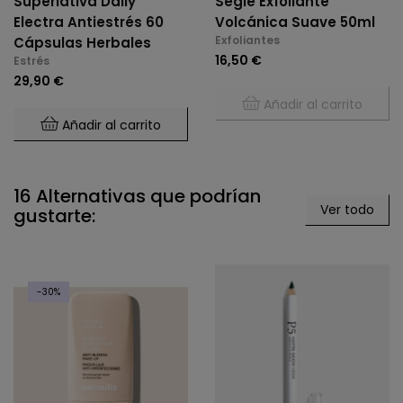
Superlativa Daily
Segle Exfoliante
Electra Antiestrés 60
Volcánica Suave 50ml
Exfoliantes
Cápsulas Herbales
16,50 €
Estrés
29,90 €
Añadir al carrito
Añadir al carrito
16 Alternativas que podrían
Ver todo
gustarte:
-30%