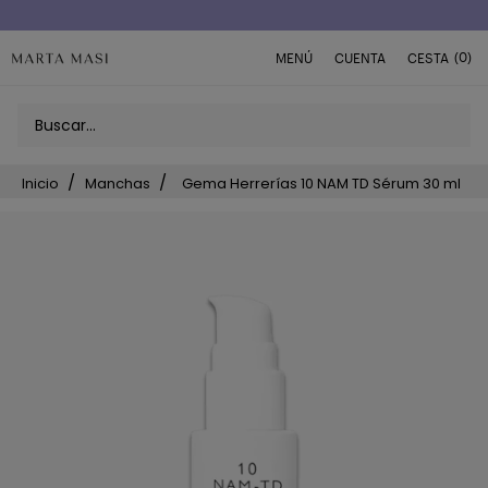
Envío a domicilio península 5€ (o GRATIS > 49€)
(0)
MENÚ
CUENTA
CESTA
Inicio
Manchas
Gema Herrerías 10 NAM TD Sérum 30 ml