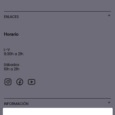
ENLACES
Horario
L-V
9:30h a 21h
Sábados
10h a 21h
INFORMACIÓN