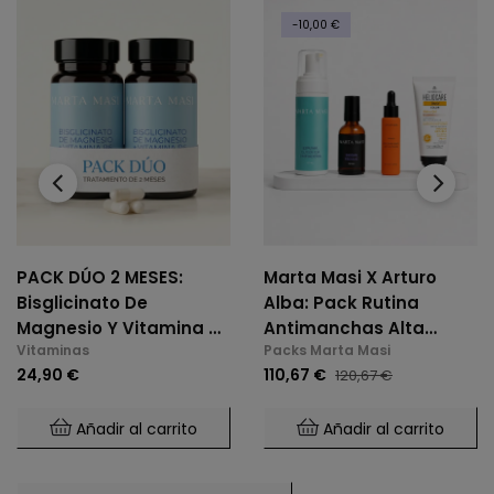
-10,00 €
‹
›
PACK DÚO 2 MESES:
Marta Masi X Arturo
Bisglicinato De
Alba: Pack Rutina
Magnesio Y Vitamina B6
Antimanchas Alta
Vitaminas
Packs Marta Masi
(2 X 60 Cáps.)
Potencia
24,90 €
110,67 €
120,67 €
Añadir al carrito
Añadir al carrito