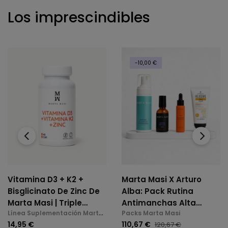
Los imprescindibles
-10,00 €
‹
›
Vitamina D3 + K2 +
Marta Masi X Arturo
Bisglicinato De Zinc De
Alba: Pack Rutina
Marta Masi | Triple
Antimanchas Alta
Línea Suplementación Marta
Packs Marta Masi
Acción: Huesos,
Potencia
Masi
14,95 €
110,67 €
120,67 €
Inmunidad Y Bienestar