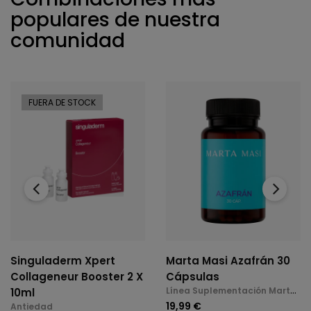
populares de nuestra
comunidad
FUERA DE STOCK
‹
›
Singuladerm Xpert
Marta Masi Azafrán 30
Collageneur Booster 2 X
Cápsulas
Línea Suplementación Marta
10ml
Masi
19,99 €
Antiedad