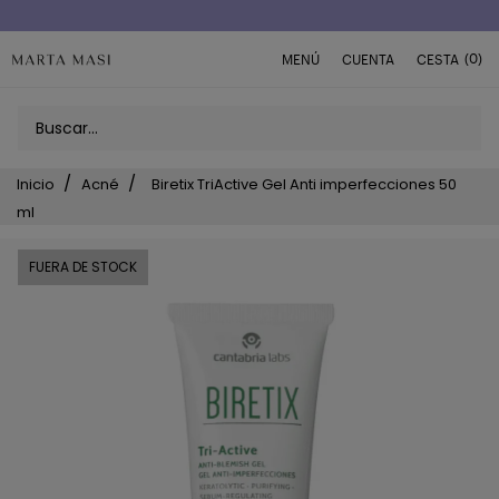
Envío a domicilio península 5€ (o GRATIS > 49€)
(0)
MENÚ
CUENTA
CESTA
Inicio
Acné
Biretix TriActive Gel Anti imperfecciones 50
ml
FUERA DE STOCK