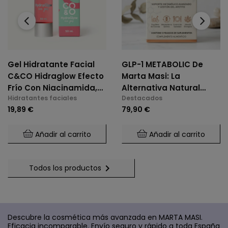
‹
›
Gel Hidratante Facial
GLP-1 METABOLIC De
C&CO Hidraglow Efecto
Marta Masi: La
Frío Con Niacinamida,
Alternativa Natural
Hidratantes faciales
Destacados
Xylitol, Panthenol,
Para El Control De
19,89 €
79,90 €
Elastina Marina, Para
Glucosa Y Saciedad.
Todo Tipo De Piel
Añadir al carrito
Añadir al carrito

Todos los productos
Descubre la cosmética más avanzada en MARTA MASI.
Eficacia incomparable. Envío seguro y rápido a toda España