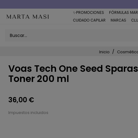
Envío a domicilio península 5€ (o GRATIS > 49€)
✨PROMOCIONES
FÓRMULAS MAR
CUIDADO CAPILAR
MARCAS
CL
Inicio
Cosmética
Voas Tech One Seed Sparas
Toner 200 ml
36,00 €
Impuestos incluidos