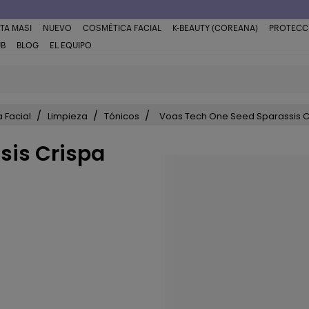
TA MASI
NUEVO
COSMÉTICA FACIAL
K-BEAUTY (COREANA)
PROTECC
UB
BLOG
EL EQUIPO
 Facial
Limpieza
Tónicos
Voas Tech One Seed Sparassis C
sis Crispa