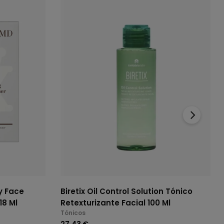
›
y Face
Biretix Oil Control Solution Tónico
18 Ml
Retexturizante Facial 100 Ml
Tónicos
27,43 €