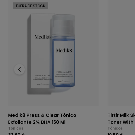
FUERA DE STOCK
‹
Medik8 Press & Clear Tónico
Tirtir Milk 
Exfoliante 2% BHA 150 Ml
Toner With 
Tónicos
Tónicos
33,60 €
19,50 €