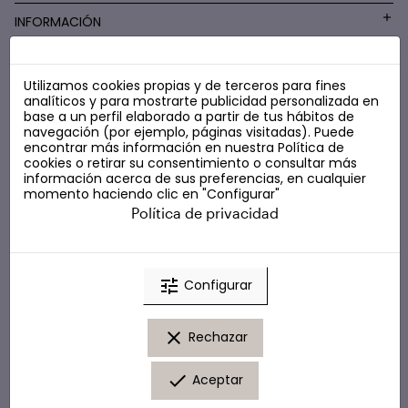
INFORMACIÓN
Utilizamos cookies propias y de terceros para fines
COSMÉTICA LOW COST
analíticos y para mostrarte publicidad personalizada en
base a un perfil elaborado a partir de tus hábitos de
navegación (por ejemplo, páginas visitadas). Puede
encontrar más información en nuestra
Política de
cookies
o retirar su consentimiento o consultar más
información acerca de sus preferencias, en cualquier
momento haciendo clic en "Configurar"
Política de privacidad
tune
Configurar
clear
Rechazar
done
Aceptar
© Marta Masi. Todos los derechos reservados.