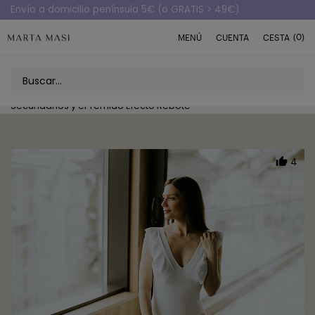
Envío a domicilio península 5€ (o GRATIS > 49€)
(0)
MENÚ
CUENTA
CESTA
Inicio
Blog
La Cara B del GLP-1: Cómo Evitar los Efectos
Secundarios y el Temido Efecto Rebote
4
thumb_u